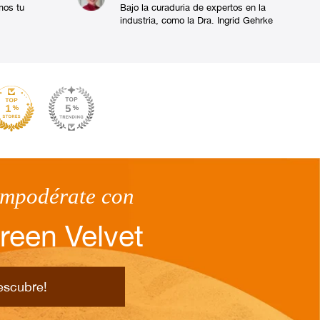
mos tu
Bajo la curaduria de expertos en la
industria, como la Dra. Ingrid Gehrke
empodérate con
reen Velvet
escubre!