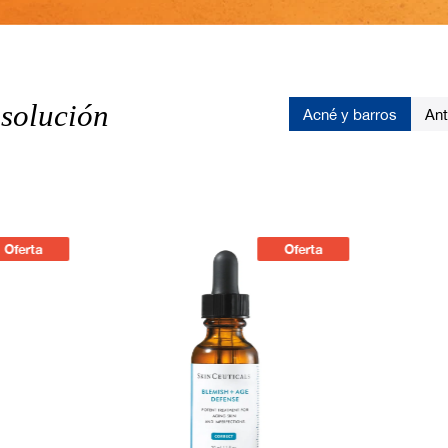
 solución
Acné y barros
Ant
Oferta
Oferta