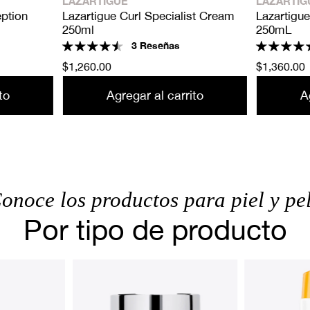
LAZARTIGUE
LAZARTIG
ption
Lazartigue Curl Specialist Cream
Lazartigue
250ml
250mL
3 Reseñas
Precio
$1,260.00
Precio
$1,360.00
habitual
habitual
to
Agregar al carrito
A
onoce los productos para piel y pe
Por tipo de producto