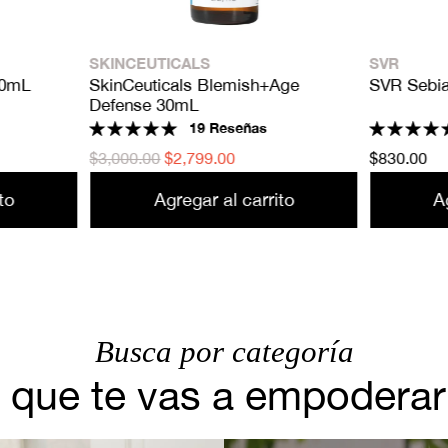
SKINCEUTICALS
SVR
30mL
SkinCeuticals Blemish+Age
SVR Sebi
Defense 30mL
19 Reseñas
Precio
$3,000.00
Precio
$2,799.00
Precio
$830.00
habitual
de
habitual
to
Agregar al carrito
A
venta
Busca por categoría
 que te vas a empoderar