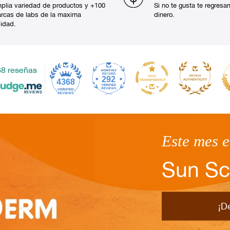
plia variedad de productos y +100
Si no te gusta te regresa
rcas de labs de la maxima
dinero.
lidad.
8 reseñas
292
4368
Este mes 
Sun Sc
¡D