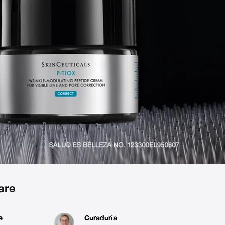
are
e
Curaduría