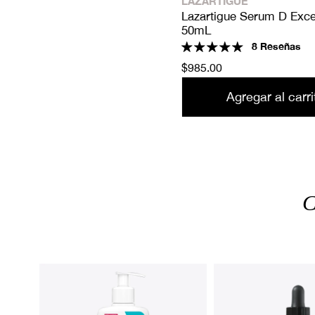
BIOTECH
LAZARTIGUE
loker Cera 60 mL
Lazartigue Serum D Exce
50mL
8 Reseñas
ecio
90.00
Agotado
Precio
$985.00
itual
habitual
Agotado
Agregar al carri
C