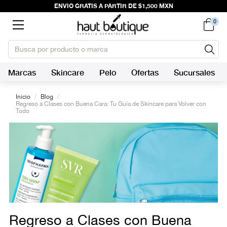
ENVIO GRATIS A PARTIR DE $1,500 MXN
0
Marcas
Skincare
Pelo
Ofertas
Sucursales
Inicio
/
Blog
/
Regreso a Clases con Buena Cara: Tu Guía de Skincare para Volver con
Todo
Regreso a Clases con Buena