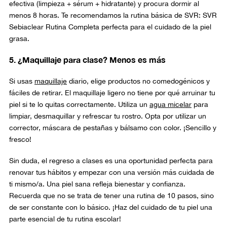
efectiva (limpieza + sérum + hidratante) y procura dormir al
menos 8 horas. Te recomendamos la rutina básica de SVR: SVR
Sebiaclear Rutina Completa perfecta para
el cuidado de la piel
grasa.
5. ¿Maquillaje para clase? Menos es más
Si usas
maquillaje
diario, elige productos no comedogénicos y
fáciles de retirar. El maquillaje ligero no tiene por qué arruinar tu
piel si te lo quitas correctamente. Utiliza un
agua micelar
para
l
impiar, desmaquillar y refrescar tu rostro.
Opta por utilizar un
corrector, máscara de pestañas y bálsamo con color. ¡Sencillo y
fresco!
Sin duda, el regreso a clases es una oportunidad perfecta para
renovar tus hábitos y empezar con una versión más cuidada de
ti mismo/a. Una piel sana refleja bienestar y confianza.
Recuerda que no se trata de tener una rutina de 10 pasos, sino
de ser constante con lo básico. ¡Haz del cuidado de tu piel una
parte esencial de tu rutina escolar!