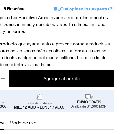
6 Reseñas
¿Qué opinan los expertos?
mentbio Sensitive Areas ayuda a reducir las manchas
s zonas íntimas y sensibles y aporta a la piel un tono
 y uniforme.
producto que ayuda tanto a prevenir como a reducir las
ras en las zonas más sensibles. La fórmula única no
reducir las pigmentaciones y unificar el tono de la piel,
ién hidrata y calma la piel.
Agregar al carrito
vío:
ENVÍO GRATIS
Fecha de Entrega:
AGO.
Arriba de $1,500 MXN
MIÉ., 12 AGO. - LUN., 17 AGO.
es
Modo de uso