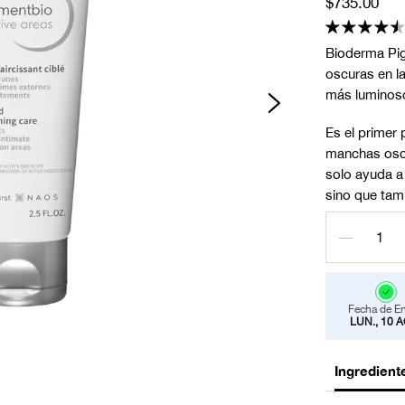
Precio
$735.00
habitual
Bioderma Pig
oscuras en la
más luminoso
Es el primer 
manchas oscu
solo ayuda a 
sino que tamb
Fecha de En
LUN., 10 
Ingredient