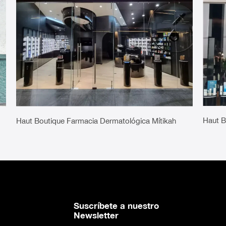
Haut B
Haut Boutique Farmacia Dermatológica Mítikah
Suscríbete a nuestro
Newsletter