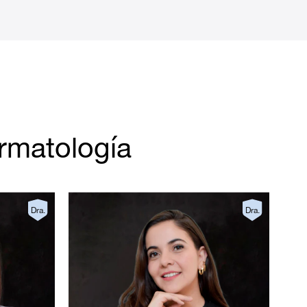
rmatología
Dra.
Dra.