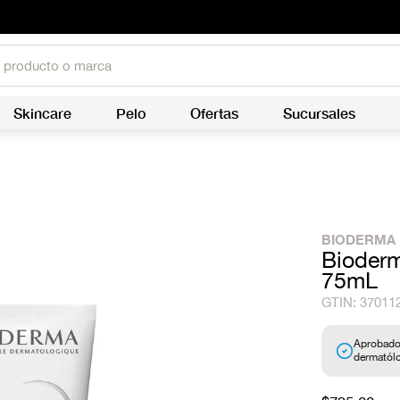
Skincare
Pelo
Ofertas
Sucursales
BIODERMA
Bioderm
75mL
37011
Aprobado
dermatól