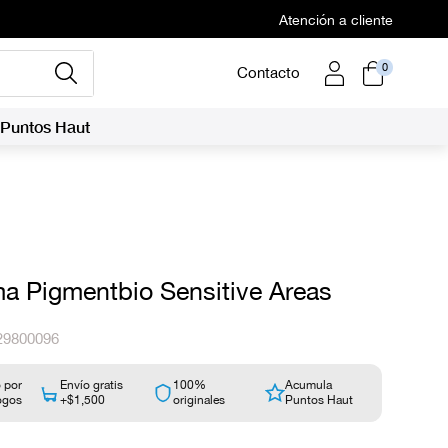
Atención a cliente
0
Contacto
Puntos Haut
a Pigmentbio Sensitive Areas
29800096
 por
Envío gratis
100%
Acumula
ogos
+$1,500
originales
Puntos Haut