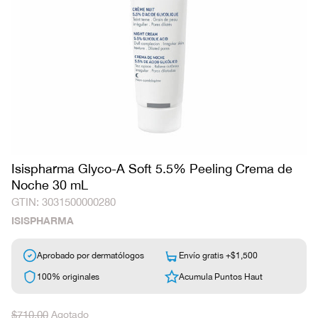
Isispharma Glyco-A Soft 5.5% Peeling Crema de
Noche 30 mL
3031500000280
ISISPHARMA
Aprobado por dermatólogos
Envío gratis +$1,500
100% originales
Acumula Puntos Haut
Precio
$710.00
Agotado