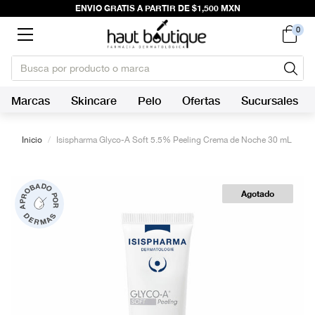
ENVIO GRATIS A PARTIR DE $1,500 MXN
0
Marcas
Skincare
Pelo
Ofertas
Sucursales
Inicio
/
Isispharma Glyco-A Soft 5.5% Peeling Crema de Noche 30 mL
Agotado