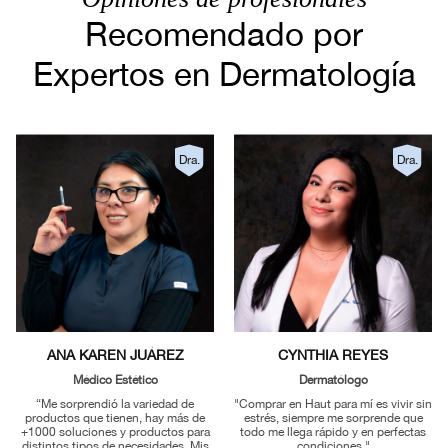
Recomendado por
Expertos en Dermatología
Dra.
Dra.
ANA KAREN JUÁREZ
CYNTHIA REYES
Médico Estético
Dermatólogo
“Me sorprendió la variedad de
"Comprar en Haut para mí es vivir sin
productos que tienen, hay más de
estrés, siempre me sorprende que
+1000 soluciones y productos para
todo me llega rápido y en perfectas
distintos tipos de necesidades. Mis
condiciones."